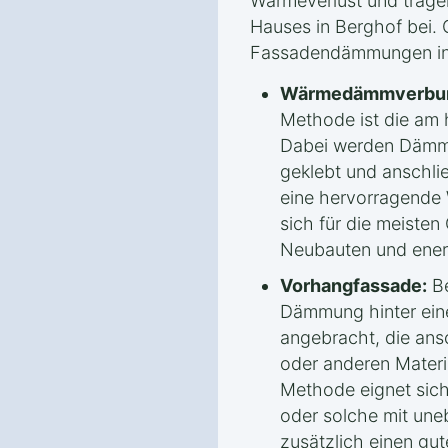
Wärmeverlust und tragen
Hauses in Berghof bei. 
Fassadendämmungen in d
Wärmedämmverbun
Methode ist die am 
Dabei werden Dämmp
geklebt und anschli
eine hervorragend
sich für die meiste
Neubauten und ener
Vorhangfassade:
Be
Dämmung hinter eine
angebracht, die ans
oder anderen Materia
Methode eignet sich
oder solche mit une
zusätzlich einen gut