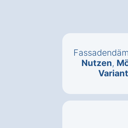
Fassadendäm
Nutzen
,
Mö
Varian