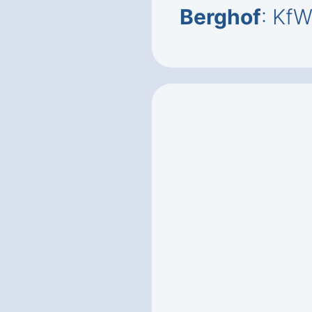
Berghof
: Kf