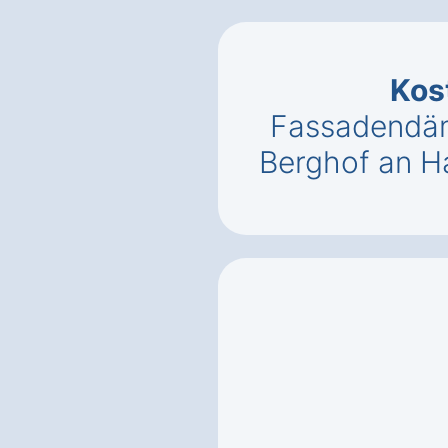
Kos
Fassadendäm
Berghof an H