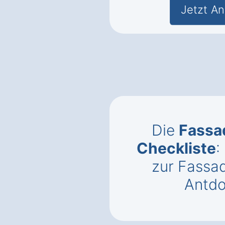
Jetzt An
Die
Fass
Checkliste
:
zur Fassa
Antdo