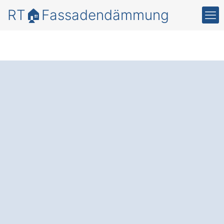
RT🏠Fassadendämmung
Mehr
Energieeffizienz
und
Schutz mit einer
professionellen
Fassadendämmung