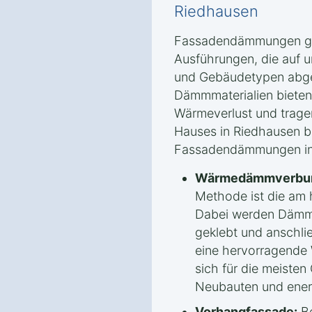
Riedhausen
Fassadendämmungen gib
Ausführungen, die auf 
und Gebäudetypen abge
Dämmmaterialien bieten
Wärmeverlust und tragen
Hauses in Riedhausen be
Fassadendämmungen in d
Wärmedämmverbun
Methode ist die am 
Dabei werden Dämmp
geklebt und anschli
eine hervorragend
sich für die meiste
Neubauten und ener
Vorhangfassade:
Be