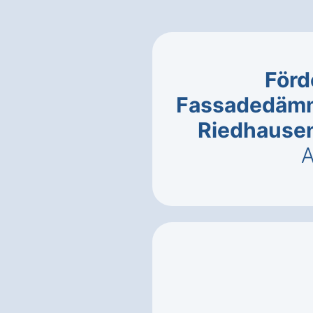
Förd
Fassadedämm
Riedhause
A