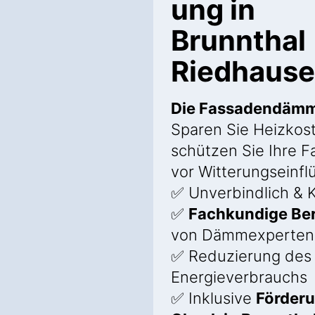
ung in
Brunnthal
Riedhaus
Die Fassadendäm
Sparen Sie Heizkos
schützen Sie Ihre 
vor Witterungseinfl
✅ Unverbindlich & K
✅
Fachkundige Be
von Dämmexperten
✅ Reduzierung des
Energieverbrauchs
✅ Inklusive
Förder