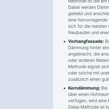
Methode ist die am 
Dabei werden Dämmp
geklebt und anschli
eine hervorragend
sich für die meiste
Neubauten und ener
Vorhangfassade:
Be
Dämmung hinter eine
angebracht, die ans
oder anderen Materia
Methode eignet sich
oder solche mit une
zusätzlich einen gut
Kerndämmung:
Bei 
über einen Hohlrau
verfügen, wird ein
Diese Methode ist ko