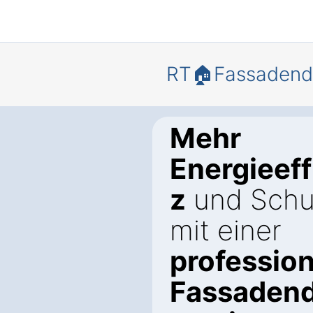
RT🏠Fassaden
Mehr
Energieeff
z
und Schu
mit einer
profession
Fassaden