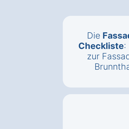
Die
Fass
Checkliste
:
zur Fassa
Brunnth