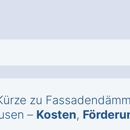
Kürze zu Fassadendämmu
ausen –
Kosten
,
Förderu