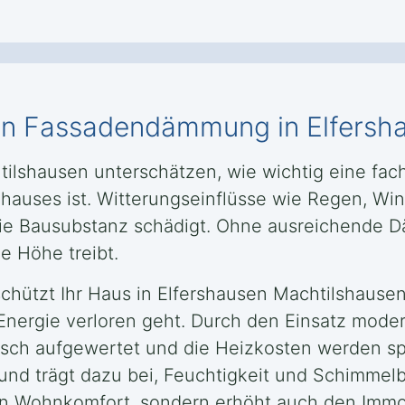
llen Fassadendämmung in Elfers
htilshausen unterschätzen, wie wichtig eine 
Zuhauses ist. Witterungseinflüsse wie Regen, 
g die Bausubstanz schädigt. Ohne ausreichend
e Höhe treibt.
ützt Ihr Haus in Elfershausen Machtilshausen 
 Energie verloren geht. Durch den Einsatz mode
isch aufgewertet und die Heizkosten werden s
d trägt dazu bei, Feuchtigkeit und Schimmelb
n Wohnkomfort, sondern erhöht auch den Immob