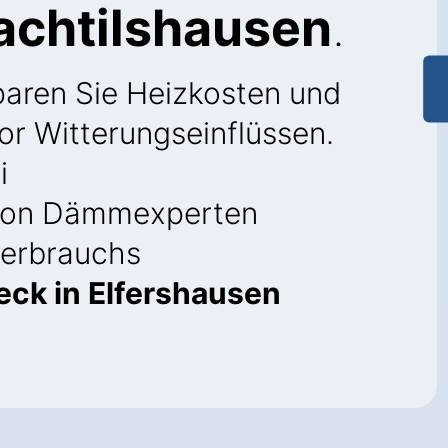
achtilshausen
.
paren Sie Heizkosten und
or Witterungseinflüssen.
i
on Dämmexperten
verbrauchs
ck in Elfershausen