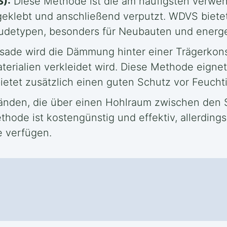
):
Diese Methode ist die am häufigsten verwen
 geklebt und anschließend verputzt. WDVS bi
äudetypen, besonders für Neubauten und energ
sade wird die Dämmung hinter einer Trägerkons
erialien verkleidet wird. Diese Methode eigne
tet zusätzlich einen guten Schutz vor Feuchti
nden, die über einen Hohlraum zwischen den S
ode ist kostengünstig und effektiv, allerding
e verfügen.