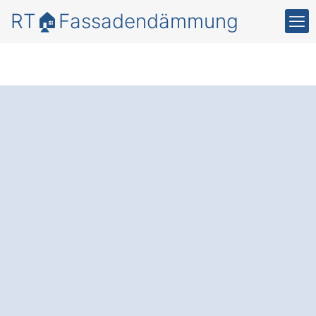
RT🏠Fassadendämmung
Mehr
Energieeffizienz
und
Schutz mit einer
professionellen
Fassadendämmung