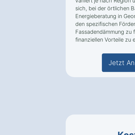
variiert je nach Region
sich, bei der örtlichen
Energieberatung in Geo
den spezifischen Förder
Fassadendämmung zu fr
finanziellen Vorteile zu 
Jetzt An