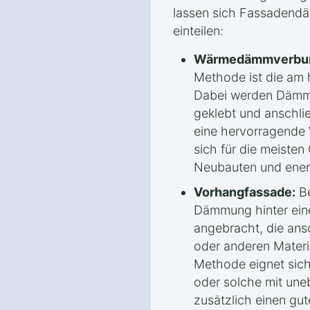
lassen sich Fassadendä
einteilen:
Wärmedämmverbun
Methode ist die am 
Dabei werden Dämmp
geklebt und anschli
eine hervorragend
sich für die meiste
Neubauten und ener
Vorhangfassade:
Be
Dämmung hinter eine
angebracht, die ans
oder anderen Materia
Methode eignet sich
oder solche mit une
zusätzlich einen gut