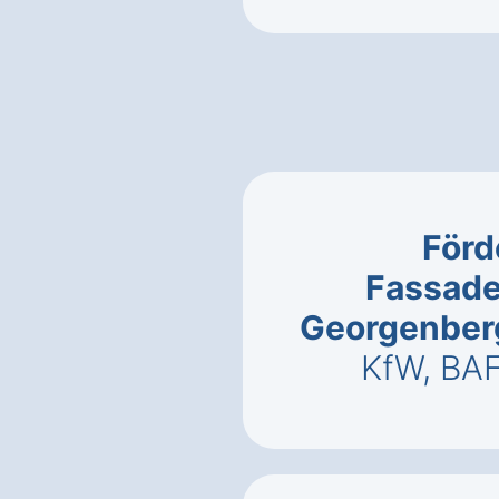
Förd
Fassad
Georgenber
KfW, BA