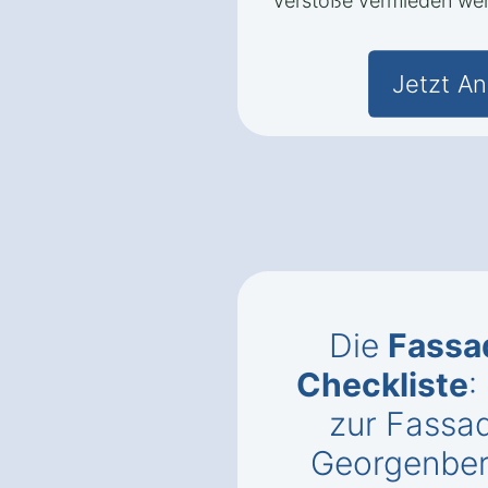
Verstöße vermieden we
Jetzt An
Die
Fass
Checkliste
:
zur Fassa
Georgenber