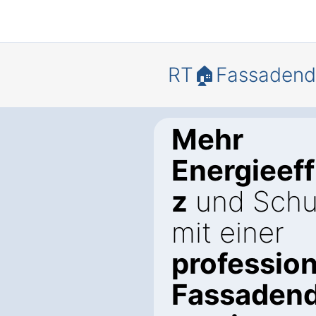
RT🏠Fassaden
Mehr
Energieeff
z
und Schu
mit einer
profession
Fassaden