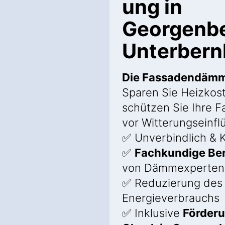
ung in
Georgenb
Unterbern
Die Fassadendäm
Sparen Sie Heizkos
schützen Sie Ihre 
vor Witterungseinfl
✅ Unverbindlich & K
✅
Fachkundige Be
von Dämmexperten
✅ Reduzierung des
Energieverbrauchs
✅ Inklusive
Förder