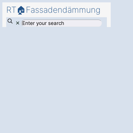
RT🏠Fassadendämmung
✕
Mehr
Energieeffizienz
und Schutz mit
einer
professionellen