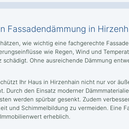
llen Fassadendämmung in Hirzenh
schätzen, wie wichtig eine fachgerechte Fassa
itterungseinflüsse wie Regen, Wind und Tempera
anz schädigt. Ohne ausreichende Dämmung entw
ützt Ihr Haus in Hirzenhain nicht nur vor äuß
ht. Durch den Einsatz moderner Dämmmaterialie
osten werden spürbar gesenkt. Zudem verbess
keit und Schimmelbildung zu vermeiden. Eine 
Immobilienwert erheblich.