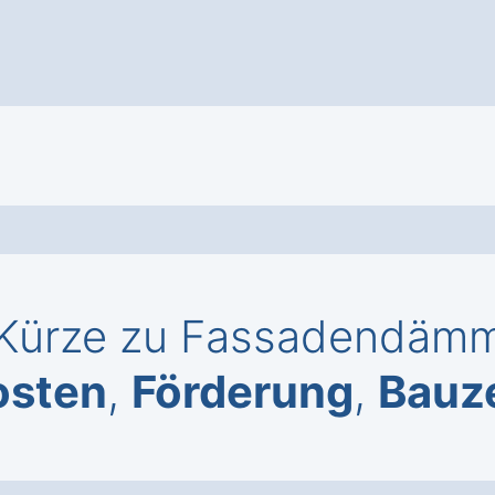
Kürze zu Fassadendämmu
osten
,
Förderung
,
Bauze