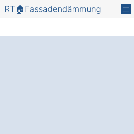
RT🏠Fassadendämmung
Mehr
Energieeffizienz
und
Schutz mit einer
professionellen
Fassadendämmung