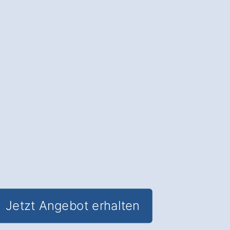
in Issum Oermten
.
Die Fassadendämmung
: Sparen Sie
Heizkosten und schützen Sie Ihre
Fassade vor Witterungseinflüssen.
✅ Unverbindlich & Kostenfrei
✅
Fachkundige Beratung
von
Dämmexperten
✅ Reduzierung des Energieverbrauchs
✅ Inklusive
Förderungs-Check in
Issum Oermten
Jetzt Angebot erhalten