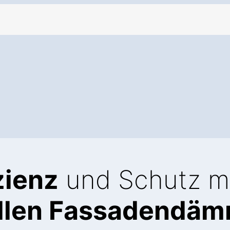
zienz
und Schutz m
ellen Fassadendä