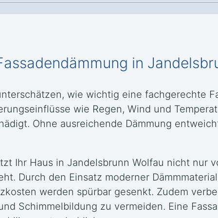
en Fassadendämmung in Jandelsbr
 unterschätzen, wie wichtig eine fachgerechte
itterungseinflüsse wie Regen, Wind und Tempera
 schädigt. Ohne ausreichende Dämmung entweic
t Ihr Haus in Jandelsbrunn Wolfau nicht nur vo
geht. Durch den Einsatz moderner Dämmmaterial
eizkosten werden spürbar gesenkt. Zudem verb
t und Schimmelbildung zu vermeiden. Eine Fass