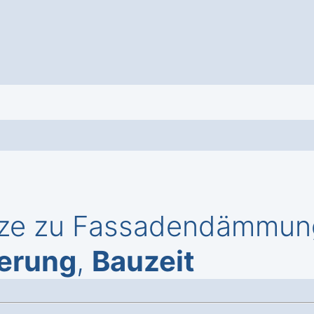
rze zu Fassadendämmung
erung
,
Bauzeit