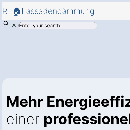
RT🏠Fassadendämmung
✕
Mehr Energieeffi
einer
profession