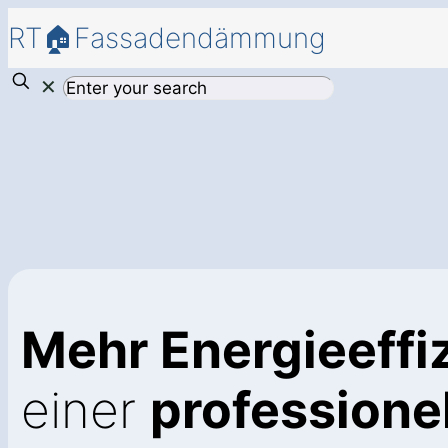
RT🏠Fassadendämmung
✕
Mehr Energieeffi
einer
profession