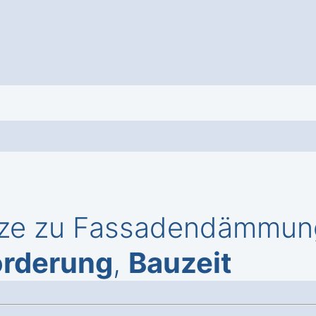
rze zu Fassadendämmung
örderung
,
Bauzeit