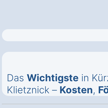
Das
Wichtigste
in Kü
Klietznick –
Kosten
,
F