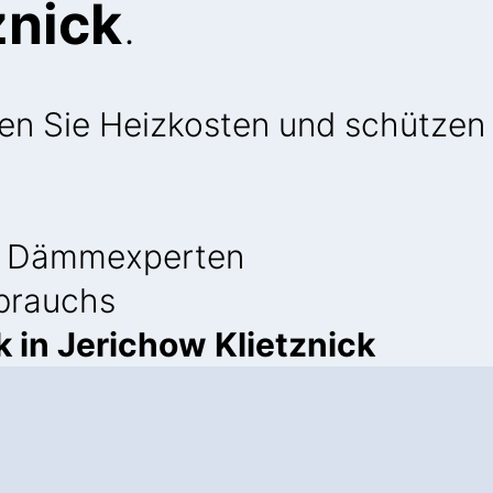
znick
.
ren Sie Heizkosten und schützen 
 Dämmexperten
brauchs
in Jerichow Klietznick