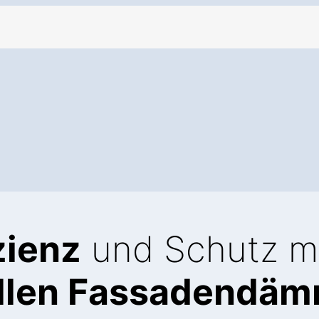
zienz
und Schutz m
ellen Fassadendä