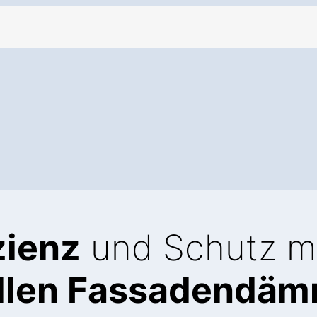
zienz
und Schutz m
ellen Fassadendä