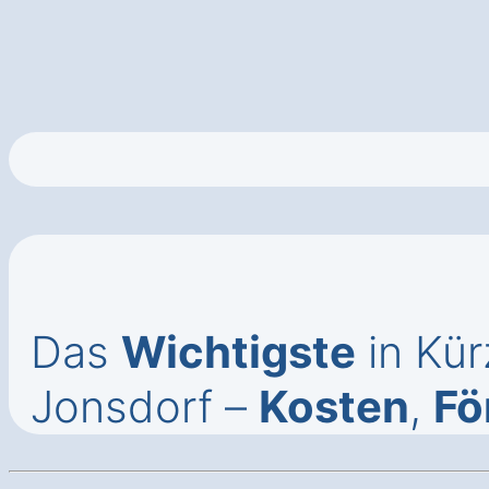
Das
Wichtigste
in Kü
Jonsdorf –
Kosten
,
Fö