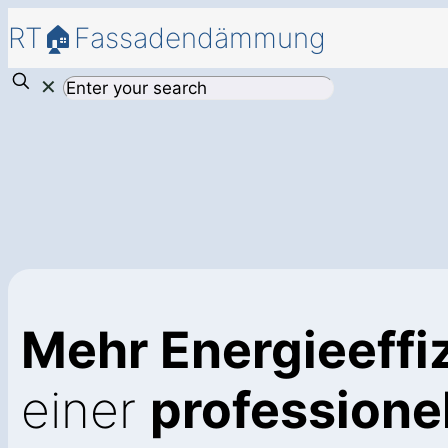
RT🏠Fassadendämmung
✕
Mehr Energieeffi
einer
profession