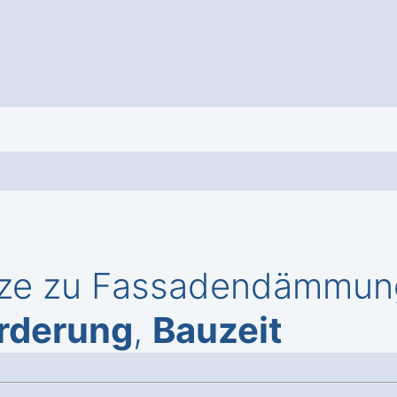
rze zu Fassadendämmung 
rderung
,
Bauzeit