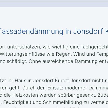
en Fassadendämmung in Jonsdorf 
dorf unterschätzen, wie wichtig eine fachger
t. Witterungseinflüsse wie Regen, Wind und Te
bstanz schädigt. Ohne ausreichende Dämmung en
t Ihr Haus in Jonsdorf Kurort Jonsdorf nicht n
loren geht. Durch den Einsatz moderner Dämmmat
nd die Heizkosten werden spürbar gesenkt. Zud
, Feuchtigkeit und Schimmelbildung zu vermei