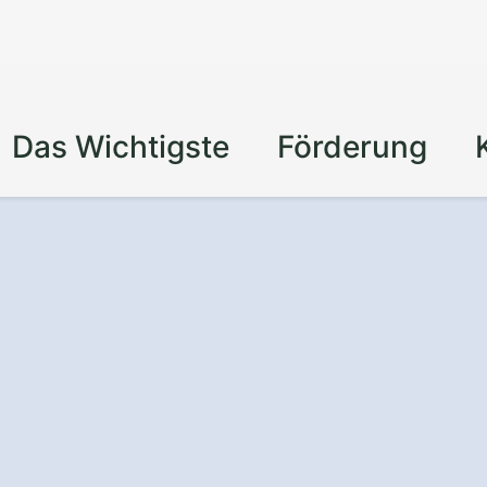
Das Wichtigste
Förderung
izienz
und
professionellen
ng in Kötz