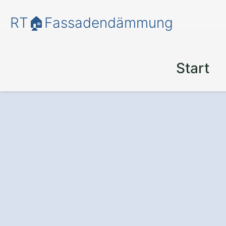
RT🏠Fassadendämmung
Start
Mehr Energieeff
Schutz mit einer
Fassadendämmu