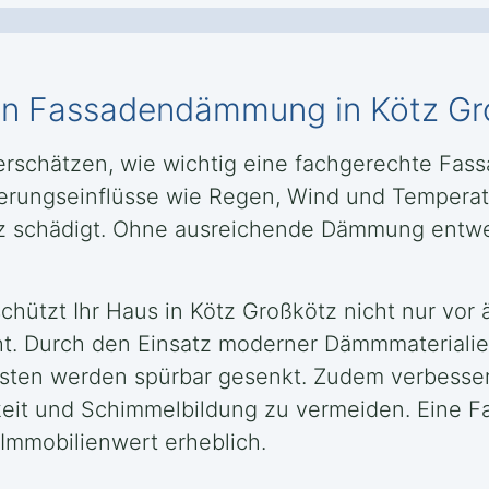
llen Fassadendämmung in Kötz G
terschätzen, wie wichtig eine fachgerechte Fa
itterungseinflüsse wie Regen, Wind und Tempera
anz schädigt. Ohne ausreichende Dämmung entw
ützt Ihr Haus in Kötz Großkötz nicht nur vor 
ht. Durch den Einsatz moderner Dämmmaterialie
osten werden spürbar gesenkt. Zudem verbess
keit und Schimmelbildung zu vermeiden. Eine 
Immobilienwert erheblich.