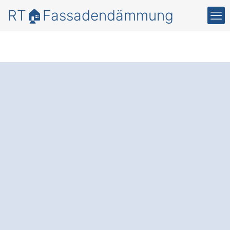
RT🏠Fassadendämmung
Mehr
Energieeffizienz
und
Schutz mit einer
professionellen
Fassadendämmung