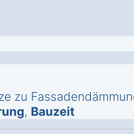
rze zu Fassadendämmung
rung
,
Bauzeit