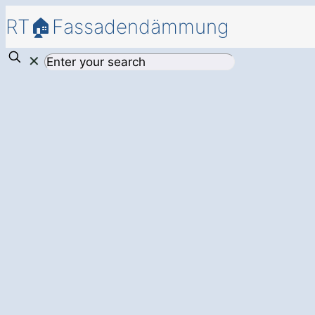
RT🏠Fassadendämmung
✕
Mehr Energieeffi
einer
profession