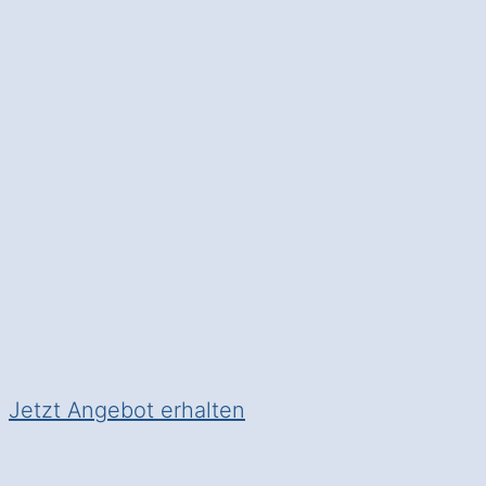
in Neckarsteinac
Die Fassadendämmung
: Spa
Witterungseinflüssen.
✅ Unverbindlich & Kostenfrei
✅
Fachkundige Beratung
von
✅ Reduzierung des Energiever
✅ Inklusive
Förderungs-Check
Jetzt Angebot erhalten