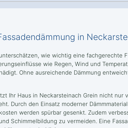
en Fassadendämmung in Neckarste
n unterschätzen, wie wichtig eine fachgerecht
itterungseinflüsse wie Regen, Wind und Tempera
 schädigt. Ohne ausreichende Dämmung entweic
t Ihr Haus in Neckarsteinach Grein nicht nur v
geht. Durch den Einsatz moderner Dämmmaterial
zkosten werden spürbar gesenkt. Zudem verbe
t und Schimmelbildung zu vermeiden. Eine Fass