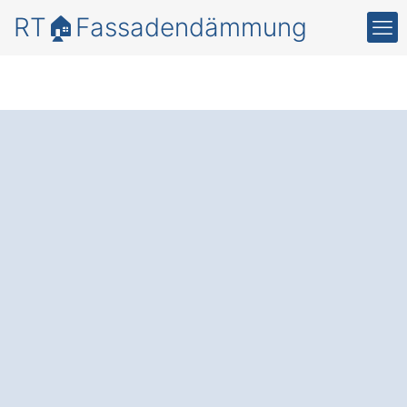
RT🏠Fassadendämmung
Mehr
Energieeffizienz
und
Schutz mit einer
professionellen
Fassadendämmung