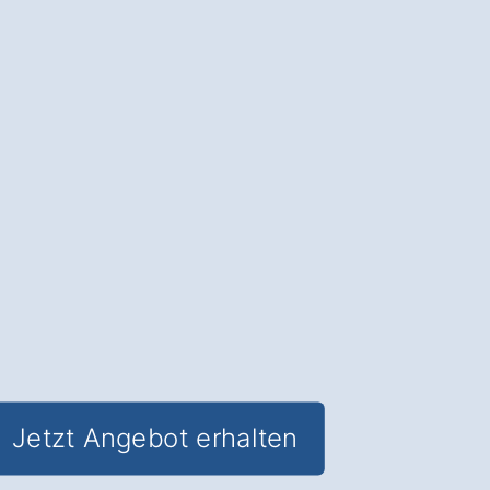
in Pfarrkirchen Zank
.
Die Fassadendämmung
: Sparen Sie
Heizkosten und schützen Sie Ihre
Fassade vor Witterungseinflüssen.
✅ Unverbindlich & Kostenfrei
✅
Fachkundige Beratung
von
Dämmexperten
✅ Reduzierung des Energieverbrauchs
✅ Inklusive
Förderungs-Check in
Pfarrkirchen Zank
Jetzt Angebot erhalten