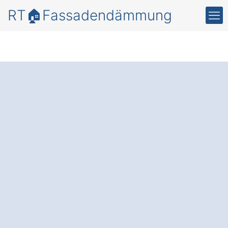
RT🏠Fassadendämmung
Mehr
Energieeffizienz
und
Schutz mit einer
professionellen
Fassadendämmung