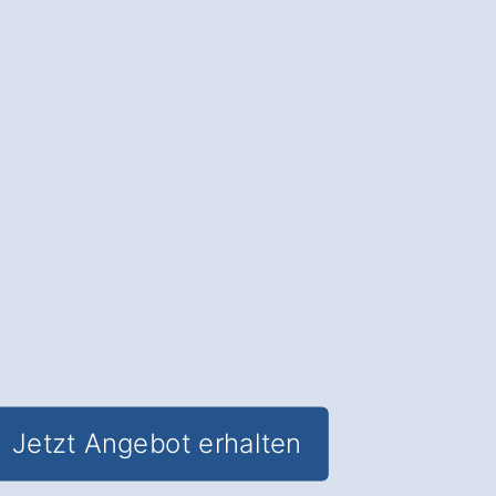
in Planetal
.
Die Fassadendämmung
: Sparen Sie
Heizkosten und schützen Sie Ihre
Fassade vor Witterungseinflüssen.
✅ Unverbindlich & Kostenfrei
✅
Fachkundige Beratung
von
Dämmexperten
✅ Reduzierung des Energieverbrauchs
✅ Inklusive
Förderungs-Check in
Planetal
Jetzt Angebot erhalten