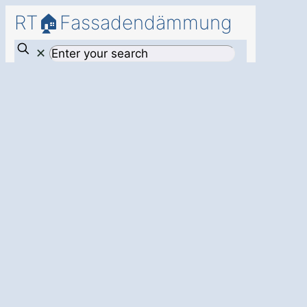
RT🏠Fassadendämmung
✕
Mehr
Energieeffizienz
und Schutz mit
einer
professionellen