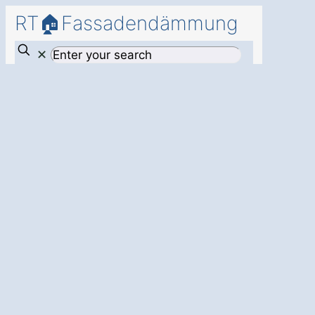
RT🏠Fassadendämmung
✕
Mehr
Energieeffizienz
und Schutz mit
einer
professionellen