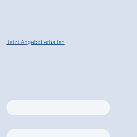
✅ Inklusive
Förderungs-
Check in Schwabmünchen
Königshausen
Jetzt Angebot erhalten