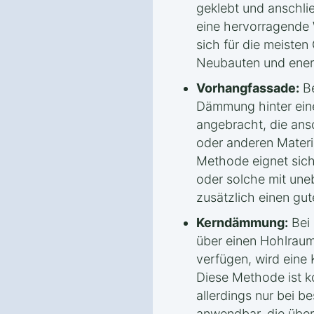
geklebt und anschli
eine hervorragend
sich für die meiste
Neubauten und ener
Vorhangfassade:
Be
Dämmung hinter eine
angebracht, die ans
oder anderen Materia
Methode eignet sich
oder solche mit une
zusätzlich einen gut
Kerndämmung:
Bei 
über einen Hohlrau
verfügen, wird ein
Diese Methode ist ko
allerdings nur bei 
anwendbar, die über