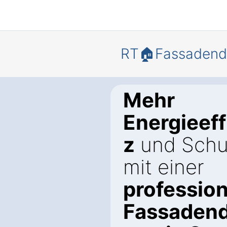
RT🏠Fassaden
Mehr
Energieeff
z
und Schu
mit einer
profession
Fassaden