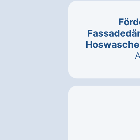
Förd
Fassadedä
Hoswasche
A