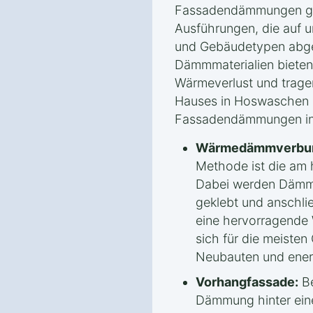
Fassadendämmungen gib
Ausführungen, die auf 
und Gebäudetypen abge
Dämmmaterialien bieten
Wärmeverlust und tragen
Hauses in Hoswaschen be
Fassadendämmungen in d
Wärmedämmverbun
Methode ist die am 
Dabei werden Dämmp
geklebt und anschli
eine hervorragend
sich für die meiste
Neubauten und ener
Vorhangfassade:
Be
Dämmung hinter eine