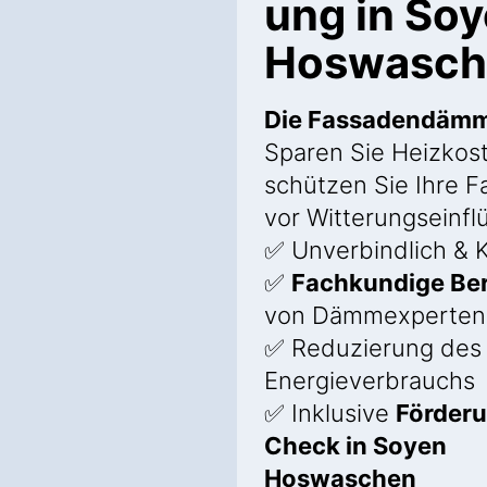
ung in So
Hoswasch
Die Fassadendäm
Sparen Sie Heizkos
schützen Sie Ihre 
vor Witterungseinfl
✅ Unverbindlich & K
✅
Fachkundige Be
von Dämmexperten
✅ Reduzierung des
Energieverbrauchs
✅ Inklusive
Förder
Check in Soyen
Hoswaschen