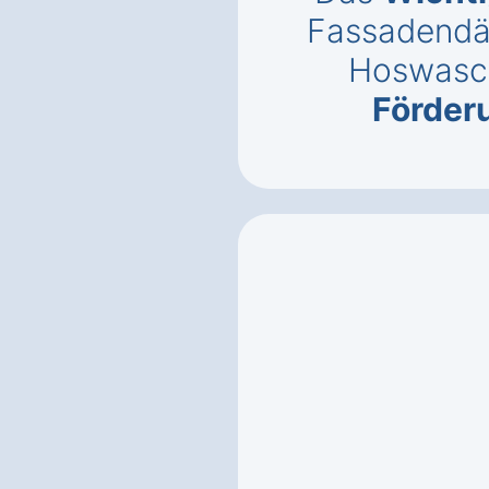
Fassadendä
Hoswasc
Förder