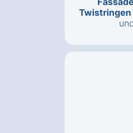
Fassad
Twistringen 
un