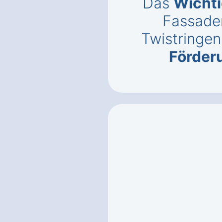
Das
Wichti
Fassade
Twistringen
Förder