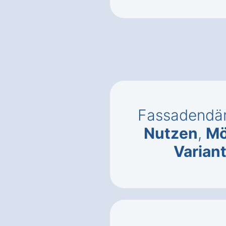
Fassadendäm
Nutzen
,
Mö
Varian