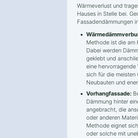
Wärmeverlust und tragen
Hauses in Stelle bei. Ge
Fassadendämmungen in d
Wärmedämmverbun
Methode ist die am 
Dabei werden Dämmp
geklebt und anschli
eine hervorragend
sich für die meiste
Neubauten und ener
Vorhangfassade:
Be
Dämmung hinter eine
angebracht, die ans
oder anderen Materia
Methode eignet sich
oder solche mit une